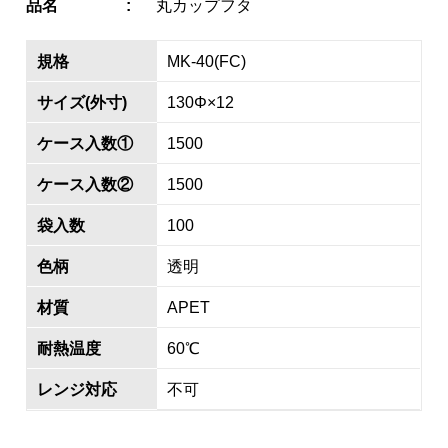
品名
丸カップフタ
規格
MK-40(FC)
サイズ(外寸)
130Φ×12
ケース入数①
1500
ケース入数②
1500
袋入数
100
色柄
透明
材質
APET
耐熱温度
60℃
レンジ対応
不可