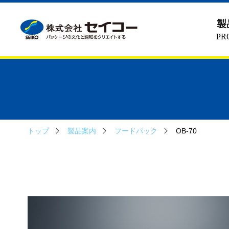
製
PR
トップ
製品案内
フードパック
OB-70