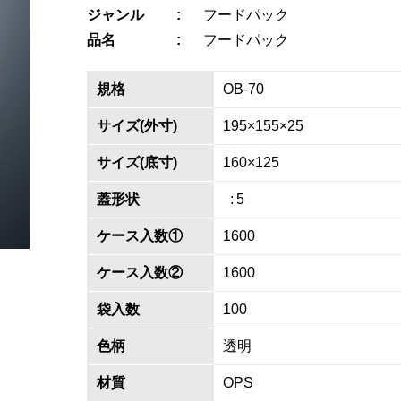
ジャンル
フードパック
品名
フードパック
規格
OB-70
サイズ(外寸)
195×155×25
サイズ(底寸)
160×125
蓋形状
5
ケース入数①
1600
ケース入数②
1600
袋入数
100
色柄
透明
材質
OPS