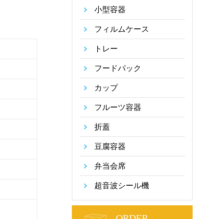
小型容器
フィルムケース
トレー
フードパック
カップ
フルーツ容器
折蓋
豆腐容器
弁当会席
超音波シール機
ORDER