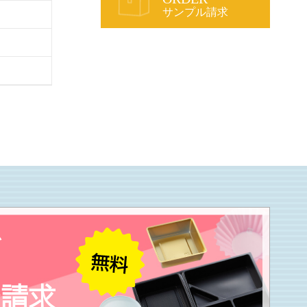
サンプル請求
が
ル請求