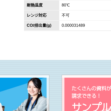
耐熱温度
80℃
レンジ対応
不可
CO
排出量(g)
0.000031489
2
たくさんの資料
請求できる！
サンプ