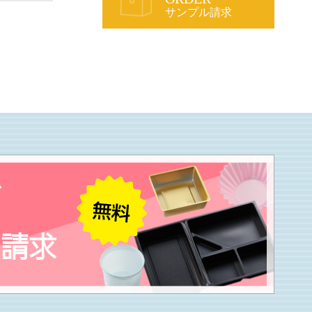
サンプル請求
が
ル請求