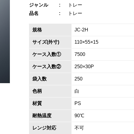
ジャンル
トレー
品名
トレー
規格
JC-2H
サイズ(外寸)
110×55×15
ケース入数①
7500
ケース入数②
250×30P
袋入数
250
色柄
白
材質
PS
耐熱温度
90℃
レンジ対応
不可