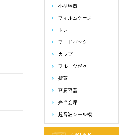
小型容器
フィルムケース
トレー
フードパック
カップ
フルーツ容器
折蓋
豆腐容器
弁当会席
超音波シール機
ORDER